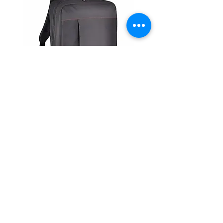
Werberucksack
Mehr laden