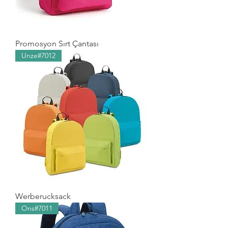
Promosyon Sırt Çantası
Unze#7012
Werberucksack
Ons#7011