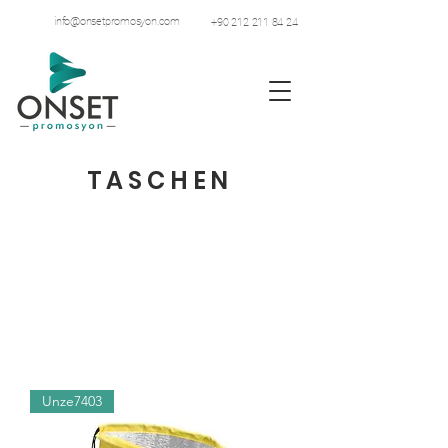
info@onsetpromosyon.com
+90 212 211 84 24
TASCHEN
Unze7403