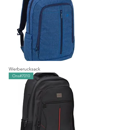
Werberucksack
Ons#7010