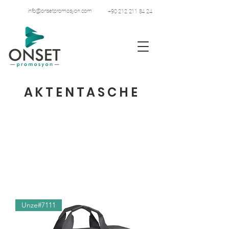
info@onsetpromosyon.com
+90 212 211 84 24
AKTENTASCHE
Unze#7111