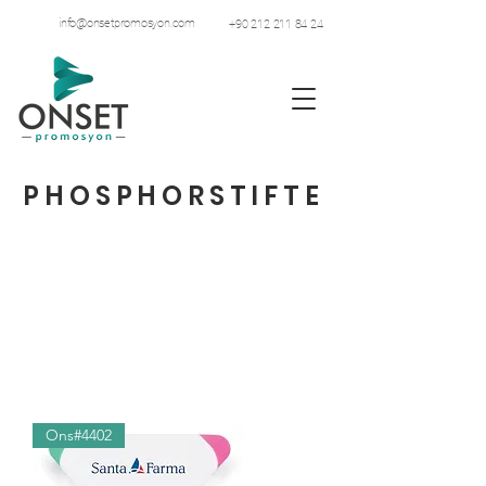
info@onsetpromosyon.com
+90 212 211 84 24
PHOSPHORSTIFTE
Ons#4402