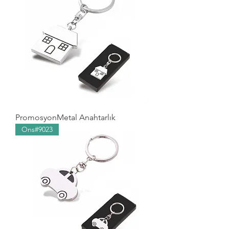
PromosyonMetal Anahtarlık
Ons#9023