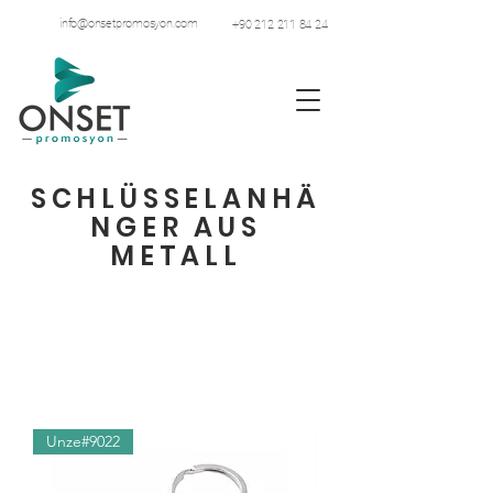
info@onsetpromosyon.com
+90 212 211 84 24
SCHLÜSSELANHÄ
NGER AUS
METALL
Unze#9022